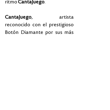
ritmo
CantaJuego
.
CantaJuego
, artista
reconocido con el prestigioso
Botón Diamante por sus más
de 11 millones de suscriptores
en YouTube. Súmate para
celebrar sus 20 años de éxitos
ininterrumpidos.