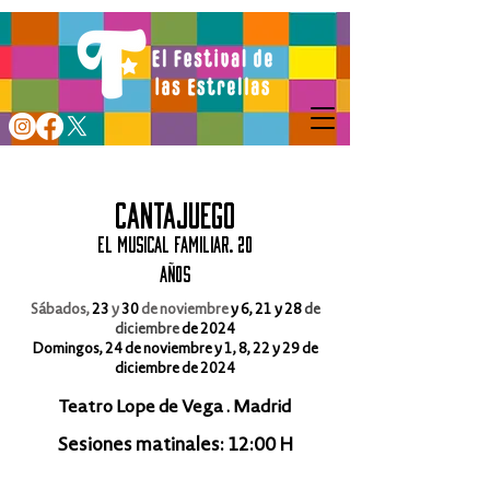
cantajuego
El musical familiar. 20
años
Sábados,
23
y
30
de noviembre
y
6
,
21
y
28
de
diciembre
de 2024
Domingos,
24
de noviembre y
1
,
8
,
22
y
29
de
diciembre de 2024
Teatro Lope de Vega
. Madrid
Sesiones matinales:
12:00
H